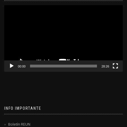
Reproductor
de
video
00:00
28:26
INFO IMPORTANTE
Boletín REUN