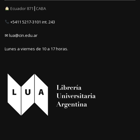
Ecuador 871┃CABA
+5411 5217-3101 int. 243
✉ lua@cin.edu.ar
Lunes a viernes de 10 a 17 horas.