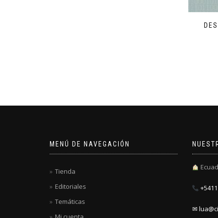
DES
MENÚ DE NAVEGACIÓN
NUEST
Ecuad
Tienda
Editoriales
+5411 
Temáticas
✉ lua@ci
Mi cuenta