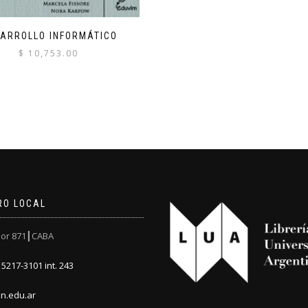
ARROLLO INFORMÁTICO
$
10,753.00
RO LOCAL
or 871┃CABA
5217-3101 int. 243
n.edu.ar