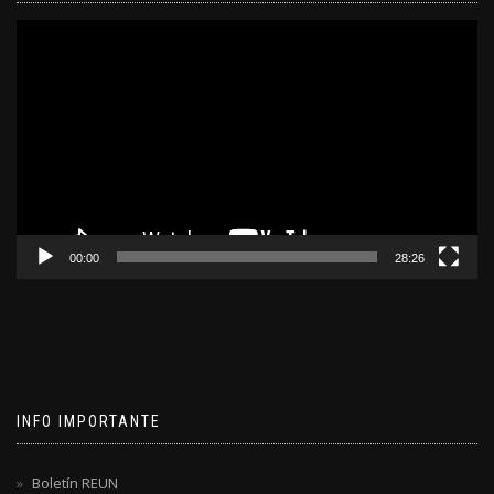
Reproductor
de
video
00:00
28:26
INFO IMPORTANTE
Boletín REUN