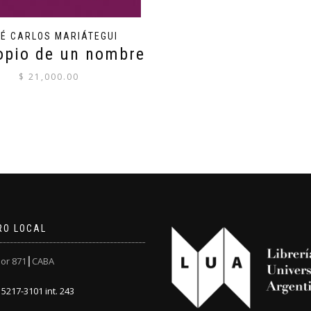
É CARLOS MARIÁTEGUI
opio de un nombre
$
21,000.00
RO LOCAL
or 871┃CABA
5217-3101 int. 243