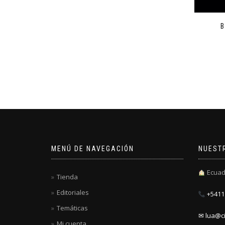
MENÚ DE NAVEGACIÓN
NUEST
Ecuad
Tienda
Editoriales
+5411 
Temáticas
✉ lua@ci
Mi cuenta