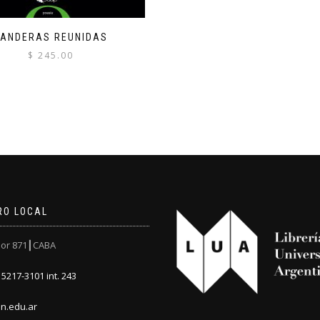
BANDERAS REUNIDAS
$
245.00
RO LOCAL
or 871┃CABA
5217-3101 int. 243
n.edu.ar