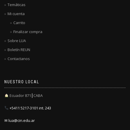
Temáticas
Mi cuenta
Carrito
Finalizar compra
Sobre LUA
Boletín REUN
Contactanos
NUESTRO LOCAL
Ecuador 871┃CABA
+5411 5217-3101 int. 243
✉ lua@cin.edu.ar