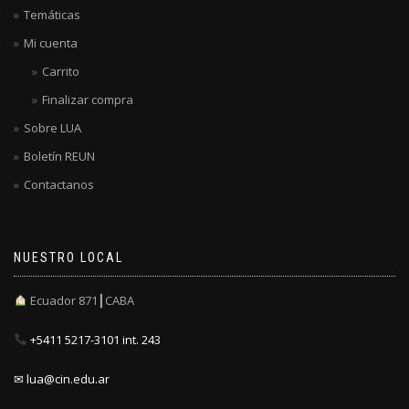
Temáticas
Mi cuenta
Carrito
Finalizar compra
Sobre LUA
Boletín REUN
Contactanos
NUESTRO LOCAL
Ecuador 871┃CABA
+5411 5217-3101 int. 243
✉ lua@cin.edu.ar