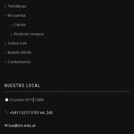
Temáticas
Mi cuenta
Carrito
Finalizar compra
Sobre LUA
Boletín REUN
Contactanos
NUESTRO LOCAL
Ecuador 871┃CABA
+5411 5217-3101 int. 243
✉ lua@cin.edu.ar