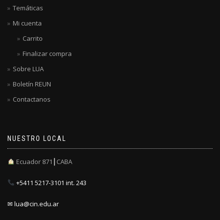
Temáticas
Mi cuenta
Carrito
Finalizar compra
Sobre LUA
Boletín REUN
Contactanos
NUESTRO LOCAL
Ecuador 871┃CABA
+5411 5217-3101 int. 243
✉ lua@cin.edu.ar