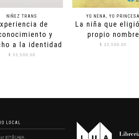
NIÑEZ TRANS
YO NENA, YO PRINCES
xperiencia de
La niña que eligi
conocimiento y
propio nombr
ho a la identidad
$
33,500.00
$
33,500.00
RO LOCAL
or 871┃CABA