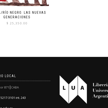
A/RÍO NEGRO. LAS NUEVAS
GENERACIONES
$
25,350.00
RO LOCAL
or 871┃CABA
5217-3101 int. 243