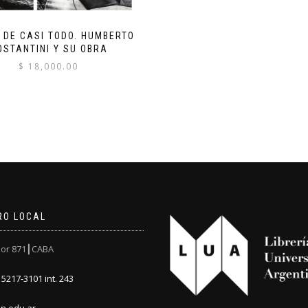
 DE CASI TODO. HUMBERTO
OSTANTINI Y SU OBRA
$
18,000.00
RO LOCAL
or 871┃CABA
5217-3101 int. 243