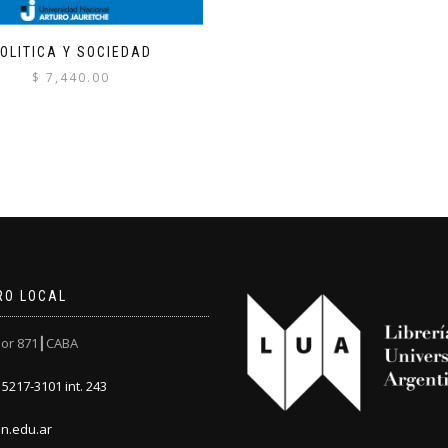
OLITICA Y SOCIEDAD
$
7,440.00
RO LOCAL
or 871┃CABA
5217-3101 int. 243
n.edu.ar