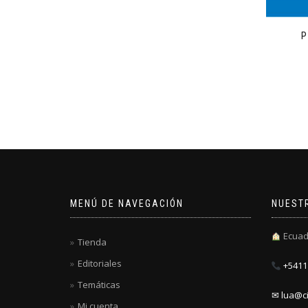
P
MENÚ DE NAVEGACIÓN
NUEST
Ecuad
Tienda
Editoriales
+5411 
Temáticas
✉ lua@ci
Mi cuenta