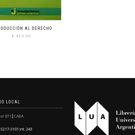
RODUCCIÓN AL DERECHO
$
450.00
RO LOCAL
or 871┃CABA
5217-3101 int. 243