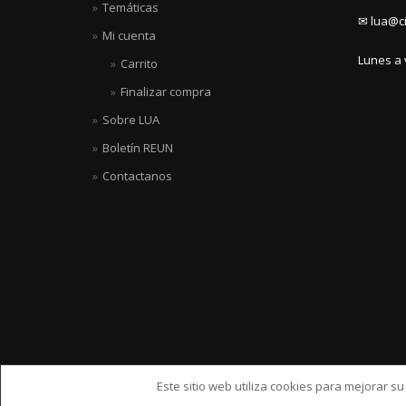
Temáticas
✉ lua@ci
Mi cuenta
Lunes a 
Carrito
Finalizar compra
Sobre LUA
Boletín REUN
Contactanos
Este sitio web utiliza cookies para mejorar s
ShopIsle
hecho por
WordPress