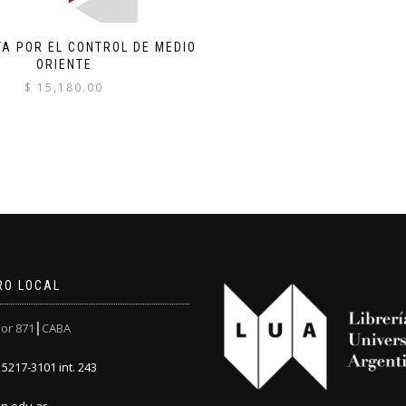
TA POR EL CONTROL DE MEDIO
ORIENTE
$
15,180.00
RO LOCAL
or 871┃CABA
5217-3101 int. 243