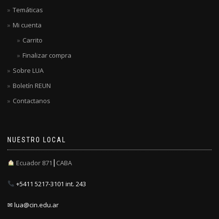
Temáticas
Mi cuenta
Carrito
Finalizar compra
Sobre LUA
Boletín REUN
Contactanos
NUESTRO LOCAL
Ecuador 871┃CABA
+5411 5217-3101 int. 243
✉ lua@cin.edu.ar