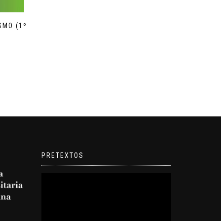
SMO (1º
PRETEXTOS
Reproductor
de
video