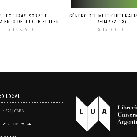
S LECTURAS SOBRE EL
GÉNERO DEL MULTICULTURALI
MIENTO DE JUDITH BUTLER
REIMP./2013)
$
16,825.00
$
15,000.00
RO LOCAL
or 871┃CABA
5217-3101 int. 243