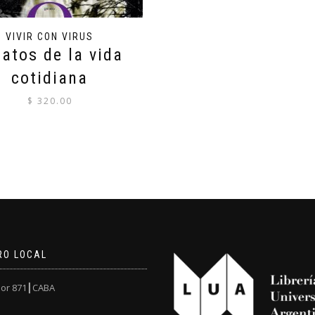
VIVIR CON VIRUS
latos de la vida
cotidiana
$
320.00
RO LOCAL
or 871┃CABA