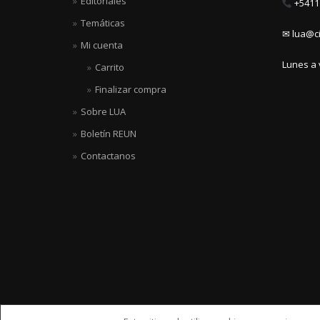
Editoriales
+5411 
Temáticas
✉ lua@ci
Mi cuenta
Lunes a 
Carrito
Finalizar compra
Sobre LUA
Boletín REUN
Contactanos