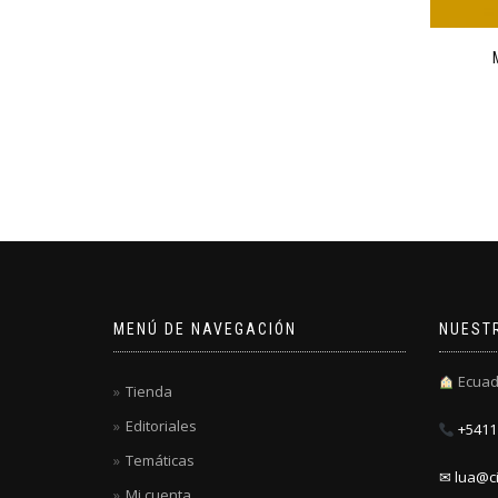
MENÚ DE NAVEGACIÓN
NUEST
Ecuad
Tienda
Editoriales
+5411 
Temáticas
✉ lua@ci
Mi cuenta