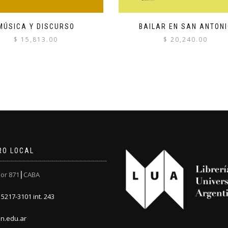
MÚSICA Y DISCURSO
BAILAR EN SAN ANTONI
$
15,813.00
$
20,240.00
RO LOCAL
or 871┃CABA
5217-3101 int. 243
n.edu.ar