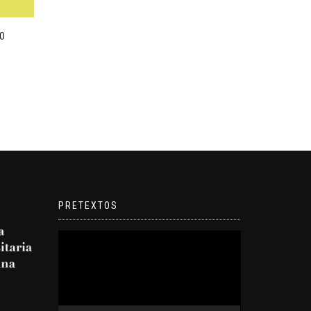
O
PRETEXTOS
Reproductor
de
video