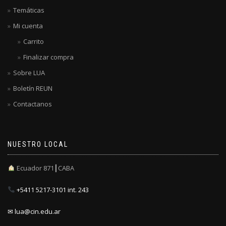
Temáticas
Mi cuenta
Carrito
Finalizar compra
Sobre LUA
Boletín REUN
Contactanos
NUESTRO LOCAL
Ecuador 871┃CABA
+5411 5217-3101 int. 243
✉ lua@cin.edu.ar