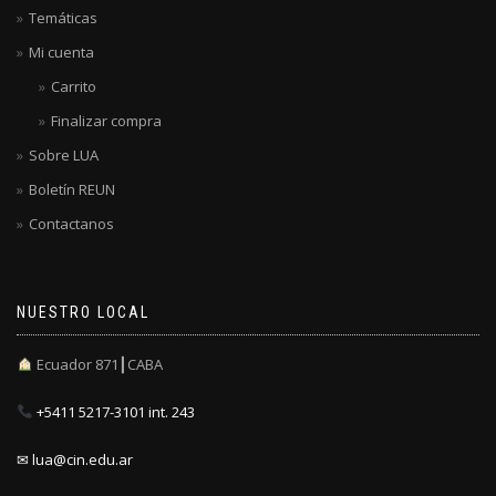
Temáticas
Mi cuenta
Carrito
Finalizar compra
Sobre LUA
Boletín REUN
Contactanos
NUESTRO LOCAL
Ecuador 871┃CABA
+5411 5217-3101 int. 243
✉ lua@cin.edu.ar