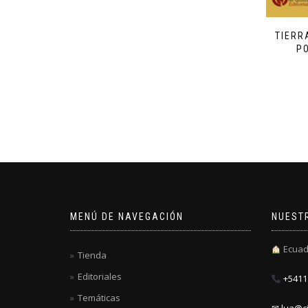
TIERR
P
MENÚ DE NAVEGACIÓN
NUEST
Ecuad
Tienda
Editoriales
+5411 
Temáticas