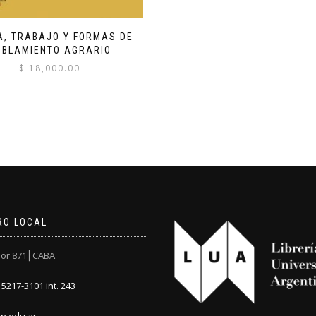
A, TRABAJO Y FORMAS DE
OBLAMIENTO AGRARIO
$
18,000.00
RO LOCAL
or 871┃CABA
5217-3101 int. 243