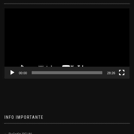
Reproductor
de
video
00:00
28:26
INFO IMPORTANTE