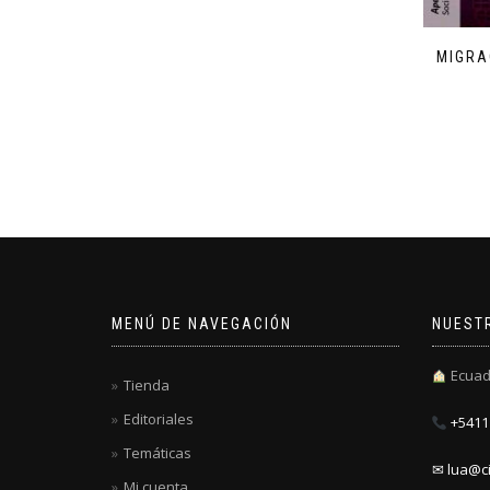
MIGRA
MENÚ DE NAVEGACIÓN
NUEST
Ecuad
Tienda
Editoriales
+5411 
Temáticas
✉ lua@ci
Mi cuenta