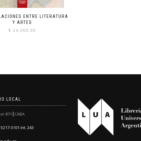
LACIONES ENTRE LITERATURA
Y ARTES
$
24,000.00
RO LOCAL
or 871┃CABA
5217-3101 int. 243