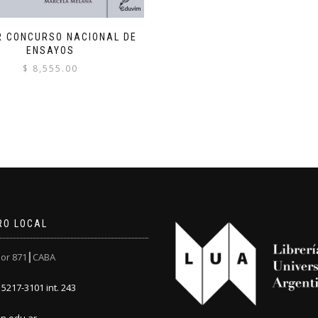
R CONCURSO NACIONAL DE
ENSAYOS
$
8,555.00
RO LOCAL
or 871┃CABA
5217-3101 int. 243