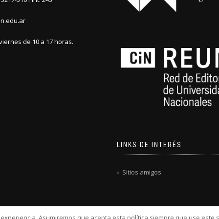
n.edu.ar
viernes de 10 a 17 horas.
LINKS DE INTERÉS
Sitios amigos
u experiencia. Asumiremos que acepta esta política siempre que use este s