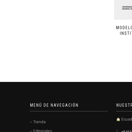
MODELO
INST
MENÚ DE NAVEGACIÓN
NUEST
Ecuad
Tienda
Editoriales
+5411 