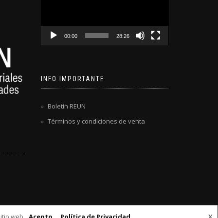
video
00:00
28:26
INFO IMPORTANTE
Boletín REUN
Términos y condiciones de venta
itio web.
Acepto
Política de Privacidad
X