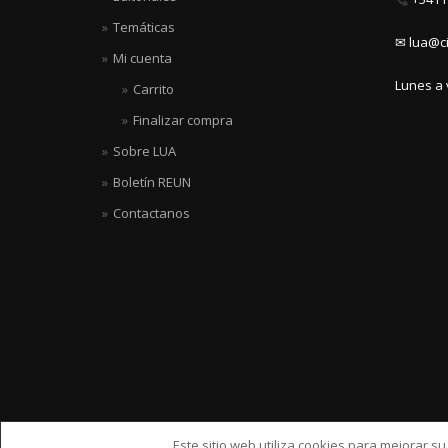
Temáticas
✉ lua@ci
Mi cuenta
Lunes a 
Carrito
Finalizar compra
Sobre LUA
Boletín REUN
Contactanos
Este sitio web utiliza cookies para mejorar s