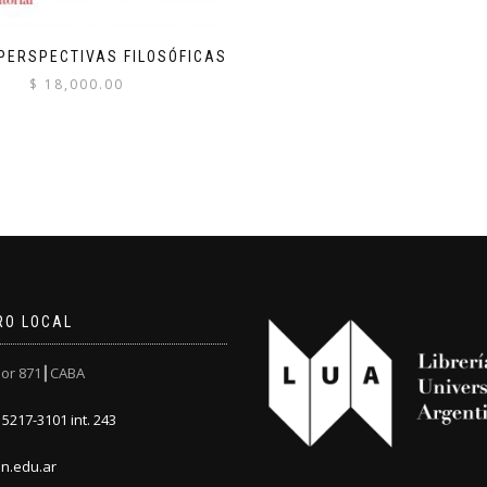
 PERSPECTIVAS FILOSÓFICAS
$
18,000.00
RO LOCAL
or 871┃CABA
5217-3101 int. 243
n.edu.ar