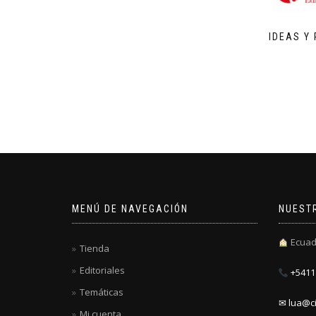
IDEAS Y
MENÚ DE NAVEGACIÓN
NUEST
Ecuad
Tienda
Editoriales
+5411 
Temáticas
✉ lua@ci
Mi cuenta