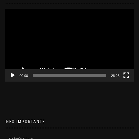
Reproductor
de
video
00:00
28:26
INFO IMPORTANTE