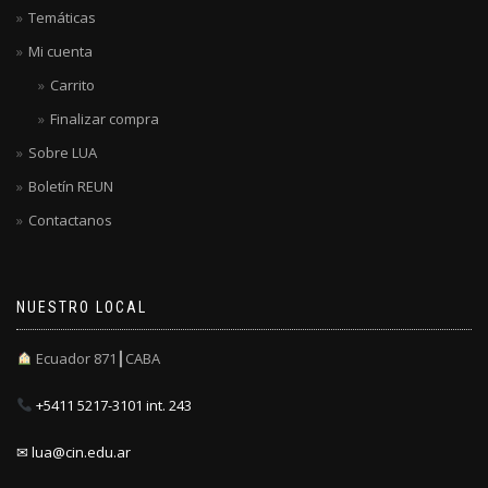
Temáticas
Mi cuenta
Carrito
Finalizar compra
Sobre LUA
Boletín REUN
Contactanos
NUESTRO LOCAL
Ecuador 871┃CABA
+5411 5217-3101 int. 243
✉ lua@cin.edu.ar