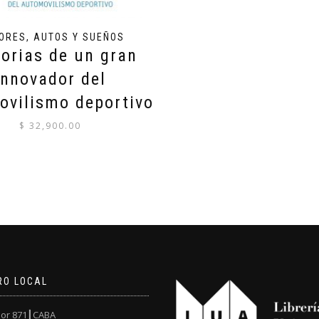
ORES, AUTOS Y SUEÑOS
rias de un gran
innovador del
ovilismo deportivo
$
32,900.00
RO LOCAL
or 871┃CABA