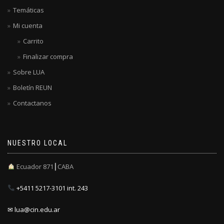
Temáticas
Mi cuenta
Carrito
Finalizar compra
Sobre LUA
Boletín REUN
Contactanos
NUESTRO LOCAL
Ecuador 871┃CABA
+5411 5217-3101 int. 243
✉ lua@cin.edu.ar