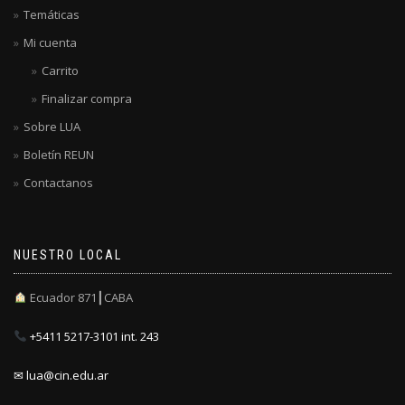
Temáticas
Mi cuenta
Carrito
Finalizar compra
Sobre LUA
Boletín REUN
Contactanos
NUESTRO LOCAL
Ecuador 871┃CABA
+5411 5217-3101 int. 243
✉ lua@cin.edu.ar