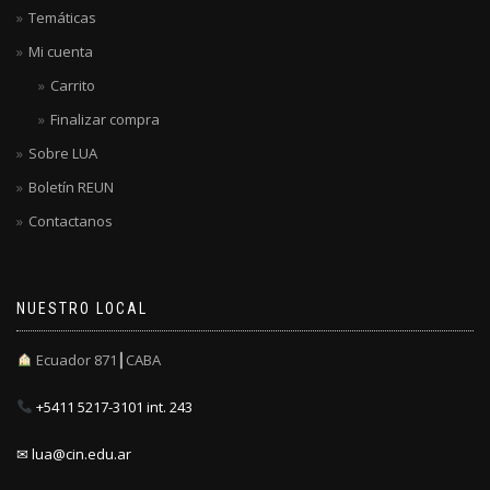
Temáticas
Mi cuenta
Carrito
Finalizar compra
Sobre LUA
Boletín REUN
Contactanos
NUESTRO LOCAL
Ecuador 871┃CABA
+5411 5217-3101 int. 243
✉ lua@cin.edu.ar