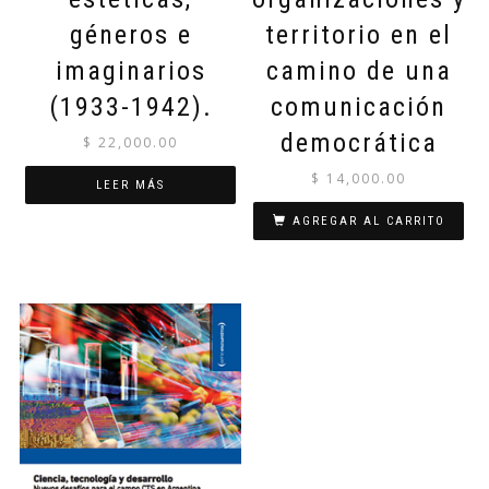
géneros e
territorio en el
imaginarios
camino de una
(1933-1942).
comunicación
democrática
$
22,000.00
$
14,000.00
LEER MÁS
AGREGAR AL CARRITO