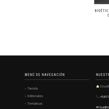
BIOÉTI
MENÚ DE NAVEGACIÓN
NUEST
Ecuad
Tienda
Editoriales
+5411 
Temáticas
✉ lua@ci