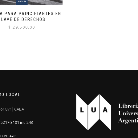
CA PARA PRINCIPIANTES EN
CLAVE DE DERECHOS
$
29,500.00
RO LOCAL
or 871┃CABA
5217-3101 int. 243
n.edu.ar