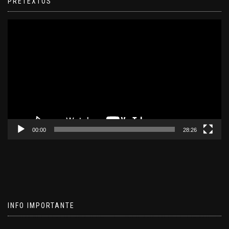
PRETEXTOS
Reproductor
de
video
00:00
28:26
INFO IMPORTANTE