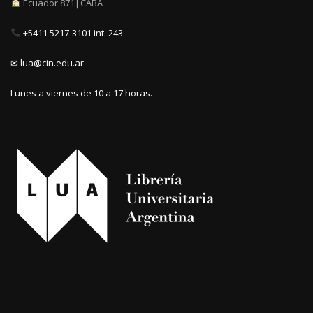
Ecuador 871┃CABA
+5411 5217-3101 int. 243
✉ lua@cin.edu.ar
Lunes a viernes de 10 a 17 horas.