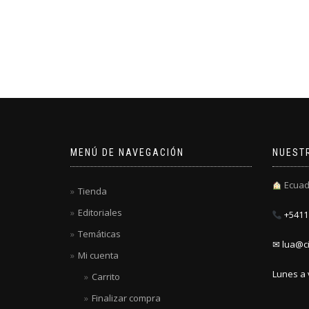
MENÚ DE NAVEGACIÓN
NUEST
Ecuad
Tienda
Editoriales
+5411 
Temáticas
✉ lua@ci
Mi cuenta
Lunes a 
Carrito
Finalizar compra