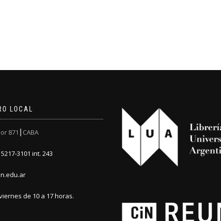
RO LOCAL
or 871┃CABA
5217-3101 int. 243
n.edu.ar
viernes de 10 a 17 horas.