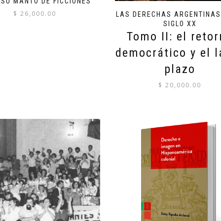
 SU MANTO DE FICCIONES
$
26,000.00
LAS DERECHAS ARGENTINAS
SIGLO XX
Tomo II: el reto
democrático y el l
plazo
$
20,000.00