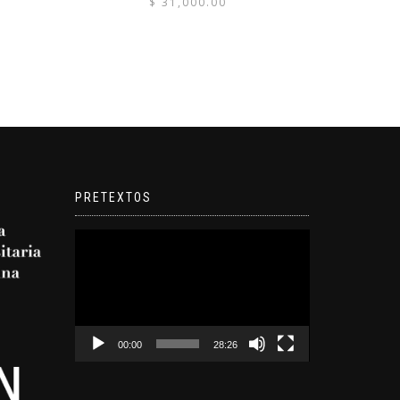
$
31,000.00
PRETEXTOS
Reproductor
de
video
00:00
28:26