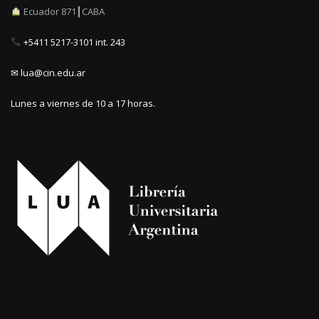
Ecuador 871┃CABA
+5411 5217-3101 int. 243
✉ lua@cin.edu.ar
Lunes a viernes de 10 a 17 horas.