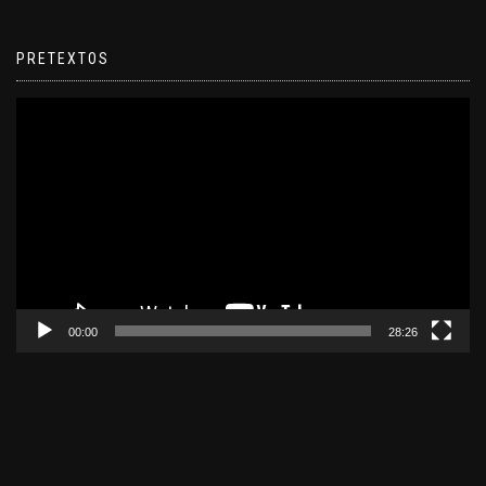
PRETEXTOS
Reproductor
de
video
00:00
28:26