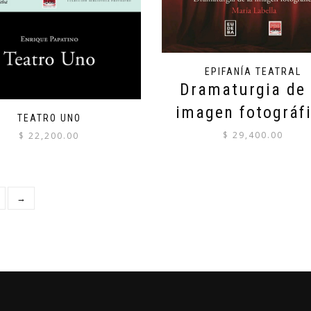
EPIFANÍA TEATRAL
Dramaturgia de 
imagen fotográf
TEATRO UNO
$
29,400.00
$
22,200.00
→