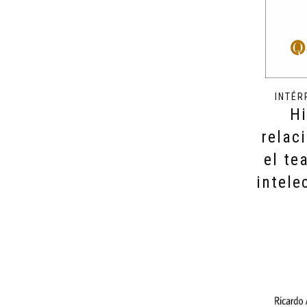
INTÉR
Hi
relac
el te
intele