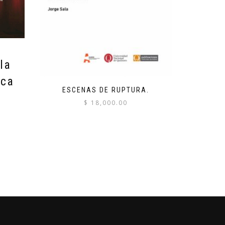
la
ica
ESCENAS DE RUPTURA.
$
18,000.00