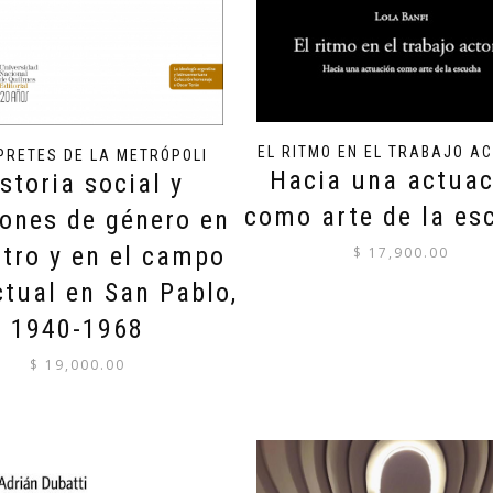
EL RITMO EN EL TRABAJO A
PRETES DE LA METRÓPOLI
Hacia una actuac
storia social y
como arte de la es
iones de género en
atro y en el campo
$
17,900.00
ctual en San Pablo,
1940-1968
$
19,000.00