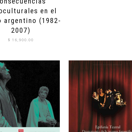
onsecuencias
oculturales en el
o argentino (1982-
2007)
$
16,900.00