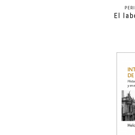
PER
El la