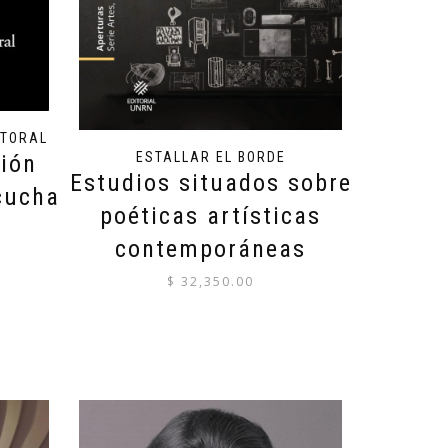
CTORAL
ESTALLAR EL BORDE
ión
Estudios situados sobre
cucha
poéticas artísticas
contemporáneas
$
32,350.00