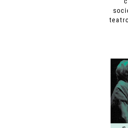
c
soci
teatr