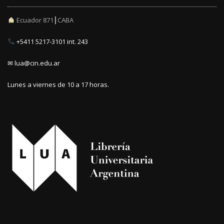
Ecuador 871┃CABA
+5411 5217-3101 int. 243
✉ lua@cin.edu.ar
Lunes a viernes de 10 a 17 horas.