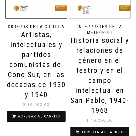
OBREROS DE LA CULTURA
INTÉRPRETES DE LA
METRÓPOLI
Artistas,
Historia social y
intelectuales y
relaciones de
partidos
género en el
comunistas del
teatro y en el
Cono Sur, en las
campo
décadas de 1930
intelectual en
y 1940
San Pablo, 1940-
$
19,000.00
1968
AGREGAR AL CARRITO
$
19,000.00
AGREGAR AL CARRITO