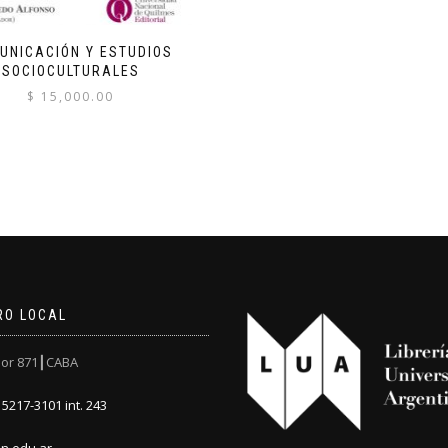
UNICACIÓN Y ESTUDIOS
SOCIOCULTURALES
$
15,000.00
RO LOCAL
or 871┃CABA
5217-3101 int. 243