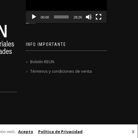
00:00
28:26
INFO IMPORTANTE
Boletín REUN
Términos y condiciones de venta
itio web.
Acepto
Política de Privacidad
X