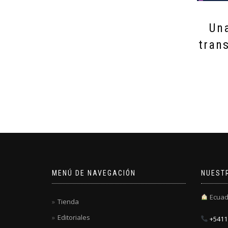
Una
tran
MENÚ DE NAVEGACIÓN
NUEST
Ecuad
Tienda
Editoriales
+5411 