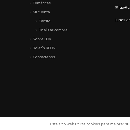
Temáticas
✉ lua@ci
Mi cuenta
Lunes a 
Carrito
Finalizar compra
Sobre LUA
Boletín REUN
Contactanos
Este sitio web utiliza cookies para mejorar s
ShopIsle
hecho por
WordPress