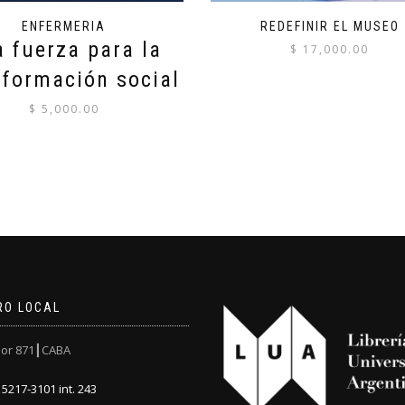
ENFERMERIA
REDEFINIR EL MUSEO
 fuerza para la
$
17,000.00
sformación social
$
5,000.00
RO LOCAL
or 871┃CABA
5217-3101 int. 243