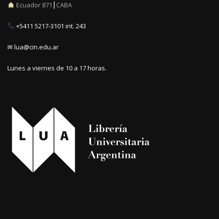
Ecuador 871┃CABA
+5411 5217-3101 int. 243
✉ lua@cin.edu.ar
Lunes a viernes de 10 a 17 horas.