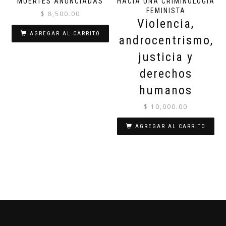
MUERTES ANUNCIADAS
HACIA UNA CRIMINOLOGÍA
FEMINISTA
$
8,500.00
Violencia,
AGREGAR AL CARRITO
androcentrismo,
justicia y
derechos
humanos
$
10,000.00
AGREGAR AL CARRITO