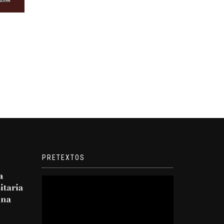
O
PRETEXTOS
Reproductor
de
video