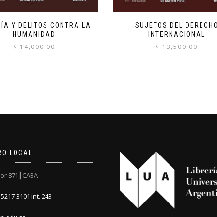
ÍA Y DELITOS CONTRA LA
SUJETOS DEL DERECH
HUMANIDAD
INTERNACIONAL
$
14,000.00
$
13,500.00
RO LOCAL
or 871┃CABA
5217-3101 int. 243