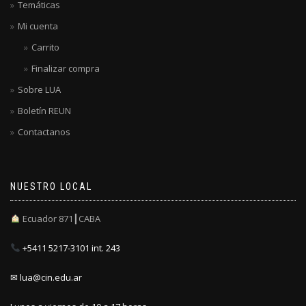
Temáticas
Mi cuenta
Carrito
Finalizar compra
Sobre LUA
Boletín REUN
Contactanos
NUESTRO LOCAL
Ecuador 871┃CABA
+5411 5217-3101 int. 243
✉ lua@cin.edu.ar