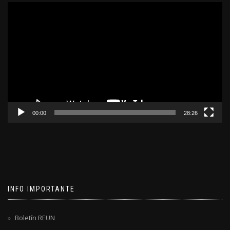
Reproductor
de
video
00:00
28:26
INFO IMPORTANTE
Boletín REUN